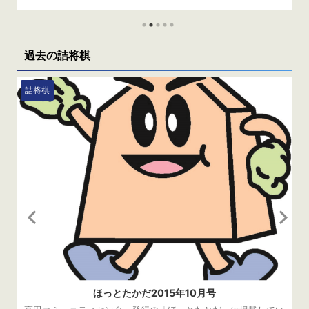
トしております。 応募〆切は、4月4日（月）です。 当選者の発
表は、発送をもってかえさせていただきます。 読み込んでいま
す… 先月の答え 先月の問題はこちら 正解は（2）大山康晴
（２）大山康晴十五世名人は第31期に58歳で獲得されていま
過去の詰将棋
す。ちなみに、（１）加藤一二 ...
詰将棋
ほっとたかだ2015年10月号