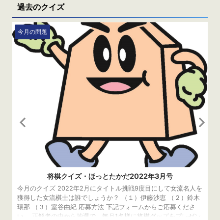
過去のクイズ
今月の問題
将棋クイズ・ほっとたかだ2022年3月号
今月のクイズ 2022年2月にタイトル挑戦9度目にして女流名人を
獲得した女流棋士は誰でしょうか？ （１）伊藤沙恵 （２）鈴木
環那 （３）室谷由紀 応募方法 下記フォームからご応募くださ
い。 正解者の中から抽選で、毎月1名様に将棋グッズをプレゼン