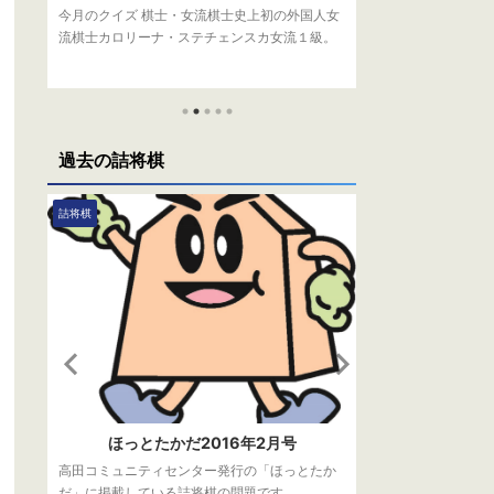
記念
今月のクイズ 棋士・女流棋士史上初の外国人女
今月より詰将棋か
の
流棋士カロリーナ・ステチェンスカ女流１級。
した。たくさんの
8
その出身地はどこ？ （１）フランス （２）イギ
今月のクイズ 藤
か
リス （３）ポーランド 応募方法 下記フォーム
がデビューから連
毎
からご応募ください。 正解者の中から抽選で、
上げられました。
ま
毎月1名様に将棋グッズをプレゼントしておりま
たでしょうか？ 
の
す。 応募〆切は、4月30日（金）です。 当選者
募ください。正解
過去の詰将棋
の発表は、発送をもってかえさせていただきま
に将棋グッズをプ
問題
す。 読み込んでいます… 先月の答え 先月の問題
〆切は、2月1日
、
はこちら 正解は（1）6人 第1期は蛸島彰子女流
発送をもってかえ
詰将棋
詰将棋
し
三段、関根紀代子女流二段、多田佳子女流二
段、山下カズ子女流 ...
ほっとたかだ2016年2月号
詰将棋（
か
高田コミュニティセンター発行の「ほっとたか
高田コミュニティ
だ」に掲載している詰将棋の問題です。
だ」に掲載してい