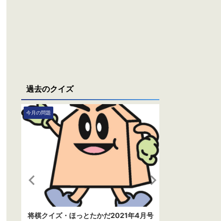
過去のクイズ
今月の問題
今月の問題
将棋クイズ・ほっとたかだ2021年4月号
ほっとた