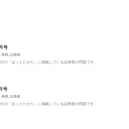
月18日に里見香奈女流五冠が棋
今月のクイズ 日本将棋連盟が定めた将棋の
局に挑みました。この編入試験は
日で、イベントの名称にもなっている「将棋
れている？ （１）3局 （２）5
日」はいつでしょうか？ （１）1月5日 （２）
応募方法 下記フォームからご応募
月1日 （３）11月17日 応募方法 下記フォーム
者の中から抽選で、毎月1名様に
らご応募ください。正解者の中から抽選で、
レゼントしております。 応募〆
月1名様に将棋グッズをプレゼントしており
（月）です。 当選者の発表は、
す。応募〆切は、9月4日（木）です。当選者
えさせていただきます。 読み込
発表は、発送をもってかえさせていただきま
月号
月の答え 先月の問題はこちら 正
す。 読み込んでいます... 先月の答え 先月の
,
将棋
,
詰将棋
名古屋市中村区にあるミッドラ
はこちら 正解は（2）江戸時代 一説によると
詰将棋
階の一室に85枚の畳を敷きつ
徳川家康が将棋所を設け幕府から俸禄を支給
発行の「ほっとたかだ」に掲載している詰将棋の問題です。
たと言われていま ...
月号
,
将棋
,
詰将棋
発行の「ほっとたかだ」に掲載している詰将棋の問題です。
たかだ2017年3月号
ほっとたかだ2017年10月号
ィセンター発行の「ほっとたか
高田コミュニティセンター発行の「ほっとた
いる詰将棋の問題です。
だ」に掲載している詰将棋の問題です。