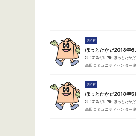
今月のクイズ 8
士編入試験第1
全部で何局予定さ
局 （３）7局 
ください。 正解
将棋グッズをプ
切は、10月3日
詰将棋
発送をもってか
ほっとたかだ2018年6
んでいます… 先
2018/6/5
ほっとたかだ
解は（2）愛知 
詰将棋
ンドスクエア25
高田コミュニティセンター
め、7局 ...
詰将棋
ほっとたかだ2018年5
2018/5/5
ほっとたかだ
高田コミュニティセンター
ほっと
高田コミュニテ
だ」に掲載して