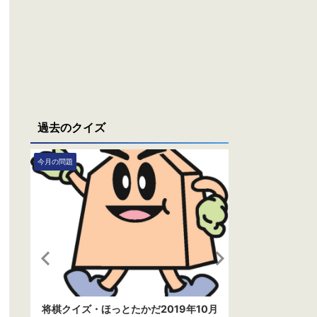
過去のクイズ
今月の問題
今月の問題
月
将棋クイズ・ほっとたかだ2022年10月
将棋クイズ・ほ