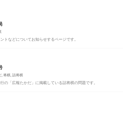
局
棋
ベントなどについてお知らせするページです。
号
今月の問題
だ
,
将棋
,
詰将棋
発行の「広報たかだ」に掲載している詰将棋の問題です。
たかだ2019年1月号
将棋クイズ・ほっとたかだ2019年10