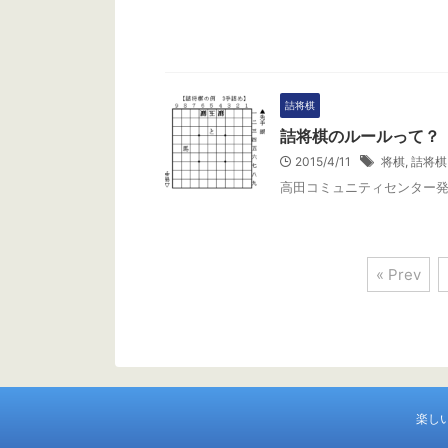
詰将棋
詰将棋のルールって？
2015/4/11
将棋
,
詰将棋
高田コミュニティセンター
« Prev
楽し