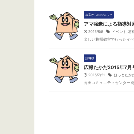
教室からのお知らせ
アマ強豪による指導対
2015/8/5
イベント
,
将
楽しい将棋教室で行ったイ
詰将棋
広報たかだ2015年7月
今月の問題
今月の問題
2015/7/21
ほっとたか
高田コミュニティセンター
将棋クイズ・ほっとたかだ2022年9月号
ほっと