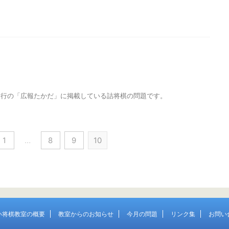
発行の「広報たかだ」に掲載している詰将棋の問題です。
1
…
8
9
10
い将棋教室の概要
教室からのお知らせ
今月の問題
リンク集
お問い