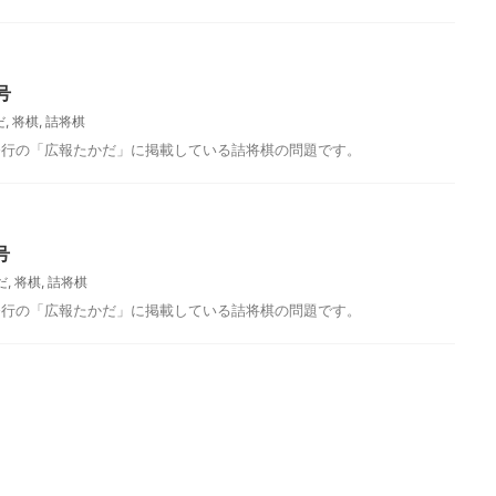
号
からクイズにリニューアルしま
のご応募お待ちしております。
今月のクイズ 将棋盤の材質で、特に高級品
藤井聡太（ふじい・そうた）七段
れているのは次のうちどれでしょうか？ （
連勝してメディアにも連日取り
榧（かや） （２）檜（ひのき） （３）松（
号
。その連勝数はいくつまで伸び
つ） 応募方法 下記フォームからご応募くだ
だ
,
将棋
,
詰将棋
応募方法 下記フォームからご応
い。 正解者の中から抽選で、毎月1名様に将
解者の中から抽選で、毎月1名様
ッズをプレゼントしております。 応募〆切
発行の「広報たかだ」に掲載している詰将棋の問題です。
プレゼントしております。応募
11月1日（金）です。 当選者の発表は、発送
日（金）です。当選者の発表は、
ってかえさせていただきます。 読み込んで
えさせていただきます。
す… 先月の答え 先月の問題はこちら 正解は
詰将棋
（３）天童市 温泉とフルーツの街と知られ
号
の季節に開催される人間将棋も有名です。駒
生産は、江戸時代、旧天 ...
だ
,
将棋
,
詰将棋
発行の「広報たかだ」に掲載している詰将棋の問題です。
たかだ2018年4月号
ほっとたかだ2017年5月号
ィセンター発行の「ほっとたか
高田コミュニティセンター発行の「ほっとた
いる詰将棋の問題です。
だ」に掲載している詰将棋の問題です。