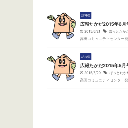
今月のクイズ 8月18日に里見香奈女流五冠が棋
今月より詰将棋
士編入試験第1局に挑みました。この編入試験は
した。たくさん
全部で何局予定されている？ （１）3局 （２）5
今月のクイズ 
詰将棋
局 （３）7局 応募方法 下記フォームからご応募
がデビューから
広報たかだ2015年6月
ください。 正解者の中から抽選で、毎月1名様に
上げられました
2015/6/21
ほっとたか
将棋グッズをプレゼントしております。 応募〆
たでしょうか？ 
切は、10月3日（月）です。 当選者の発表は、
募ください。正
高田コミュニティセンター
発送をもってかえさせていただきます。 読み込
に将棋グッズを
んでいます… 先月の答え 先月の問題はこちら 正
〆切は、2月1
解は（2）愛知 名古屋市中村区にあるミッドラ
発送をもってか
詰将棋
詰将棋
詰将棋
ンドスクエア25階の一室に85枚の畳を敷きつ
広報たかだ2015年5月
め、7局 ...
2015/5/20
ほっとたか
高田コミュニティセンター
ほっとたかだ2017年12月号
ほっと
高田コミュニティセンター発行の「ほっとたか
高田コミュニテ
だ」に掲載している詰将棋の問題です。
だ」に掲載して