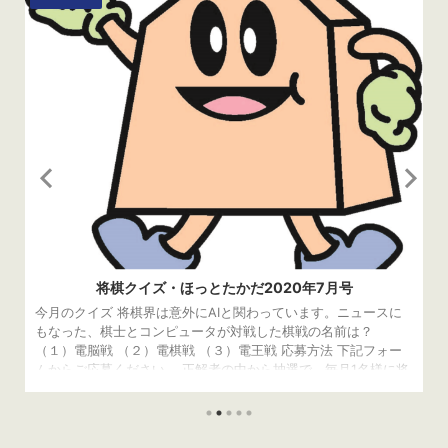
将棋クイズ・ほっとたかだ2020年7月号
今月のクイズ 将棋界は意外にAIと関わっています。ニュースに
もなった、棋士とコンピュータが対戦した棋戦の名前は？
（１）電脳戦 （２）電棋戦 （３）電王戦 応募方法 下記フォー
ムからご応募ください。 正解者の中から抽選で、毎月1名様に将
棋グッズをプレゼントしております。 応募〆切は、8月4日
（火）です。 当選者の発表は、発送をもってかえさせていただ
きます。 読み込んでいます… 先月の答え 先月の問題はこちら 正
解は（３）屋敷伸之 1990年の第56期棋聖戦で獲得、前年に作ら