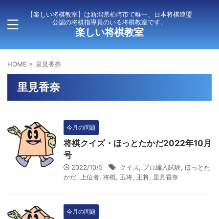
【楽しい将棋教室】は新潟県柏崎市で唯一、日本将棋連盟
公認の将棋指導員のいる将棋教室です。
楽しい将棋教室
HOME
>
里見香奈
里見香奈
今月の問題
将棋クイズ・ほっとたかだ2022年10月
号
2022/10/5
クイズ
,
プロ編入試験
,
ほっとた
かだ
,
上位者
,
将棋
,
玉将
,
王将
,
里見香奈
今月の問題