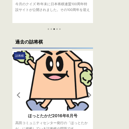
放映
今月のクイズ 昨年末に日本将棋連盟100周年特
今月のクイズ 将
う
設サイトが公開されました。その100周年を迎え
り速度」という言
準決
るのは何年でしょうか？ （１）2022年 （２）
る言葉は？ （１）
ーム
2023年 （３）2024年 応募方法 下記フォームか
応募方法 下記フ
で、
らご応募ください。 正解者の中から抽選で、毎
解者の中から抽選
りま
月1名様に将棋グッズをプレゼントしておりま
プレゼントしてお
者の
す。 応募〆切は、2月3日（木）です。 当選者の
（水）です。 当
過去の詰将棋
発表は、発送をもってかえさせていただきま
えさせていただき
問題
す。 読み込んでいます… 先月の答え 先月の問題
月の答え 先月の
ドの
はこちら 正解は（1）5人 2022年時点で四冠を
日本将棋連盟のTw
詰将棋
詰将棋
れ
達成したのは、大山康晴十五世名人、中原誠十
将棋文化検定の問
六 ...
きの人と同じ ...
ほっとたかだ2016年6月号
ほっとた
で、
高田コミュニティセンター発行の「ほっとたか
高田コミュニティ
りま
だ」に掲載している詰将棋の問題です。
だ」に掲載してい