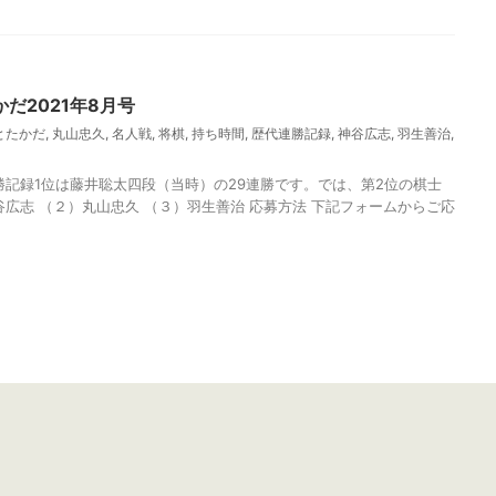
だ2021年8月号
とたかだ
,
丸山忠久
,
名人戦
,
将棋
,
持ち時間
,
歴代連勝記録
,
神谷広志
,
羽生善治
,
勝記録1位は藤井聡太四段（当時）の29連勝です。では、第2位の棋士
谷広志 （２）丸山忠久 （３）羽生善治 応募方法 下記フォームからご応
今月の問題
ほっとたかだ2020年6月号
将棋クイズ・ほっとたかだ2021年5