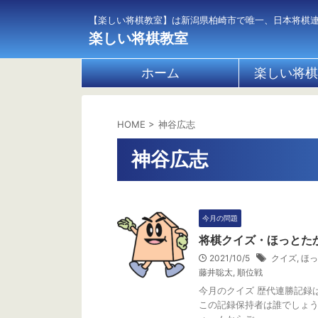
【楽しい将棋教室】は新潟県柏崎市で唯一、日本将棋
楽しい将棋教室
ホーム
楽しい将棋
HOME
>
神谷広志
神谷広志
今月の問題
将棋クイズ・ほっとたか
2021/10/5
クイズ
,
ほっ
藤井聡太
,
順位戦
今月のクイズ 歴代連勝記録
この記録保持者は誰でしょう