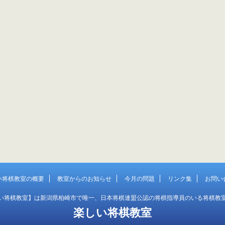
す。 応募〆切は、12月4日（火）です。 当選
の発表は、発送をもってかえさせていただき
す。 読み込んでいます...
い将棋教室の概要
教室からのお知らせ
今月の問題
リンク集
お問い
い将棋教室】は新潟県柏崎市で唯一、日本将棋連盟公認の将棋指導員のいる将棋教
楽しい将棋教室