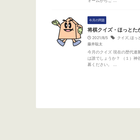
ォームからご ...
今月の問題
将棋クイズ・ほっとたか
2021/8/5
クイズ
,
ほっ
藤井聡太
今月のクイズ 現在の歴代連
は誰でしょうか？ （１）神
募ください。 ...
今月の問題
今月の問題
ほっとたかだ2019年1月号
将棋クイズ・