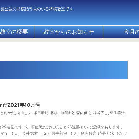
連盟公認の将棋指導員のいる将棋教室です。
教室の概要
教室からのお知らせ
今月
だ2021年10月号
とたかだ
,
丸山忠久
,
塚田泰明
,
将棋
,
山崎隆之
,
森内俊之
,
神谷広志
,
羽生善治
,
は29連勝ですが、順位戦だけに絞ると26連勝という記録があります。
か？ （１）藤井聡太 （２）羽生善治 （３）森内俊之 応募方法 下記フ