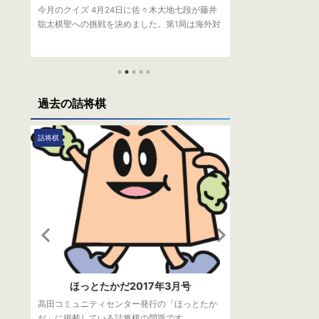
者
今月のクイズ 4月24日に佐々木大地七段が藤井
今月のクイズ 現
士
聡太棋聖への挑戦を決めました。第1局は海外対
四段（当時）の2
生善
局となりますが、その国は？ （１）ベトナム
士は誰でしょうか
か
（２）アメリカ （３）ドイツ 応募方法 下記フ
忠久 （３）羽生善
、毎
ォームからご応募ください。 正解者の中から抽
らご応募ください
ま
選で、毎月1名様に将棋グッズをプレゼントして
月1名様に将棋グ
者の
おります。 応募〆切は、6月1日（木）です。 当
す。 応募〆切は、
過去の詰将棋
選者の発表は、発送をもってかえさせていただ
発表は、発送をも
問題
きます。 読み込んでいます… 先月の答え 先月の
す。 読み込んでい
は
問題はこちら 正解は（２）1人 六冠達成者は
はこちら 正解は（
詰将棋
詰将棋
ち
1994年に24歳2カ月で達成した羽生善治九段の
大タイトルのうち
み。今回、藤 ...
けて行われます。 ..
ほっとたかだ2017年3月号
ほっとた
で、
高田コミュニティセンター発行の「ほっとたか
高田コミュニティ
りま
だ」に掲載している詰将棋の問題です。
だ」に掲載してい