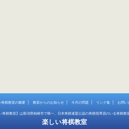
す。 応募〆切は、11月2日（金）です。 当選
の発表は、発送をもってかえさせていただき
す。 読み込んでいます...
い将棋教室の概要
教室からのお知らせ
今月の問題
リンク集
お問い
い将棋教室】は新潟県柏崎市で唯一、日本将棋連盟公認の将棋指導員のいる将棋教
楽しい将棋教室