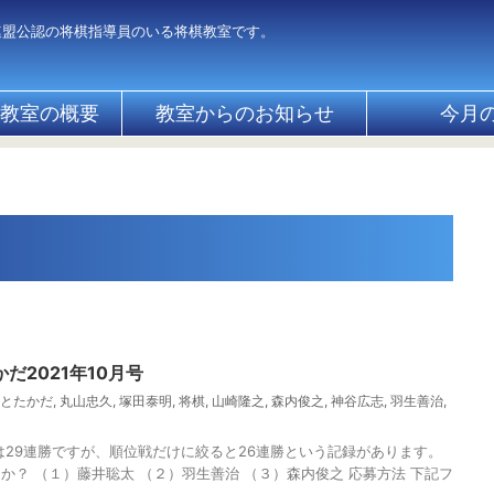
連盟公認の将棋指導員のいる将棋教室です。
教室の概要
教室からのお知らせ
今月
だ2021年10月号
とたかだ
,
丸山忠久
,
塚田泰明
,
将棋
,
山崎隆之
,
森内俊之
,
神谷広志
,
羽生善治
,
は29連勝ですが、順位戦だけに絞ると26連勝という記録があります。
か？ （１）藤井聡太 （２）羽生善治 （３）森内俊之 応募方法 下記フ