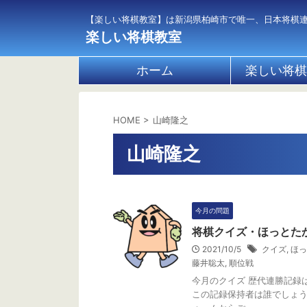
【楽しい将棋教室】は新潟県柏崎市で唯一、日本将棋
楽しい将棋教室
ホーム
楽しい将棋
HOME
>
山崎隆之
山崎隆之
今月の問題
将棋クイズ・ほっとたか
2021/10/5
クイズ
,
ほっ
藤井聡太
,
順位戦
今月のクイズ 歴代連勝記録
この記録保持者は誰でしょう