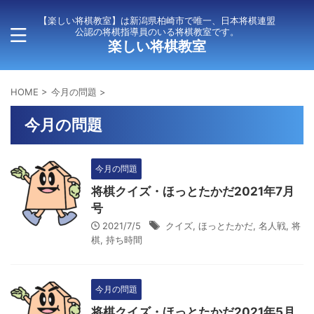
【楽しい将棋教室】は新潟県柏崎市で唯一、日本将棋連盟
公認の将棋指導員のいる将棋教室です。
楽しい将棋教室
HOME
>
今月の問題
>
今月の問題
今月の問題
将棋クイズ・ほっとたかだ2021年7月
号
2021/7/5
クイズ
,
ほっとたかだ
,
名人戦
,
将
棋
,
持ち時間
今月の問題
将棋クイズ・ほっとたかだ2021年5月