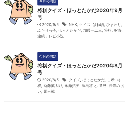
今月の問題
将棋クイズ・ほっとたかだ2020年9月
号
2020/9/5
NHK
,
クイズ
,
はね駒
,
ひまわり
,
ふたりっ子
,
ほっとたかだ
,
加藤一二三
,
将棋
,
盤寿
,
連続テレビ小説
今月の問題
将棋クイズ・ほっとたかだ2020年8月
号
2020/8/5
クイズ
,
ほっとたかだ
,
古希
,
将
棋
,
斎藤慎太郎
,
永瀬拓矢
,
豊島将之
,
還暦
,
長寿の祝
い
,
電王戦