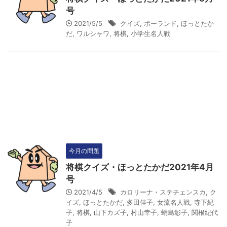
号
2021/5/5
クイズ
,
ポーランド
,
ほっとたか
だ
,
ワルシャワ
,
将棋
,
小学生名人戦
今月の問題
将棋クイズ・ほっとたかだ2021年4月
号
2021/4/5
カロリーナ・ステチェンスカ
,
ク
イズ
,
ほっとたかだ
,
多田佳子
,
女流名人戦
,
寺下紀
子
,
将棋
,
山下カズ子
,
村山幸子
,
蛸島彰子
,
関根紀代
子