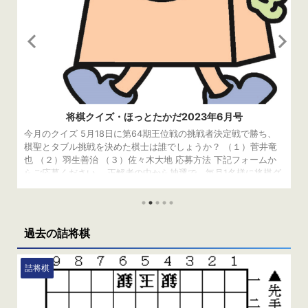
将棋クイズ・ほっとたかだ2023年6月号
今月のクイズ 5月18日に第64期王位戦の挑戦者決定戦で勝ち、
棋聖とタブル挑戦を決めた棋士は誰でしょうか？ （１）菅井竜
也 （２）羽生善治 （３）佐々木大地 応募方法 下記フォームか
らご応募ください。 正解者の中から抽選で、毎月1名様に将棋グ
ッズをプレゼントしております。 応募〆切は、7月3日（月）で
す。 当選者の発表は、発送をもってかえさせていただきます。
読み込んでいます… 先月の答え 先月の問題はこちら 正解は
（１）ベトナム 棋聖戦第1局はベトナムの「ダナン三日月」で行
過去の詰将棋
われます。ちなみに、（２）アメ ...
詰将棋