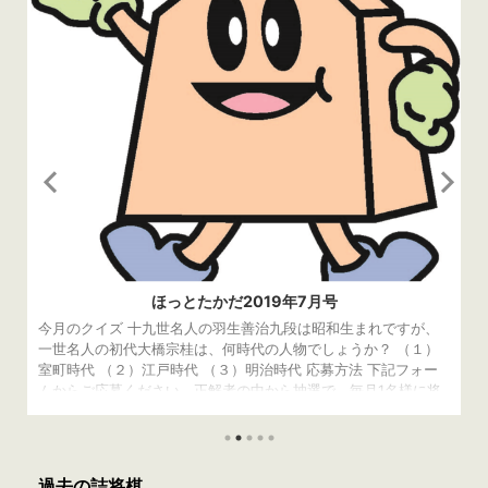
ほっとたかだ2019年7月号
今月のクイズ 十九世名人の羽生善治九段は昭和生まれですが、
一世名人の初代大橋宗桂は、何時代の人物でしょうか？ （１）
室町時代 （２）江戸時代 （３）明治時代 応募方法 下記フォー
ムからご応募ください。正解者の中から抽選で、毎月1名様に将
棋グッズをプレゼントしております。応募〆切は、8月2日
（金）です。当選者の発表は、発送をもってかえさせていただき
ます。 読み込んでいます... 先月の答え 先月の問題はこちら 正
解は（3）豊臣秀吉 豊臣秀吉が京都の伏見城で小姓と腰元を将棋
過去の詰将棋